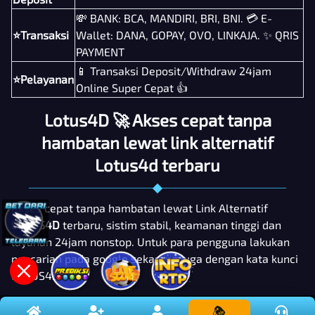
💸 BANK: BCA, MANDIRI, BRI, BNI. 💳 E-
⭐Transaksi
Wallet: DANA, GOPAY, OVO, LINKAJA. ✨ QRIS
PAYMENT
📱 Transaksi Deposit/Withdraw 24jam
⭐Pelayanan
Online Super Cepat 👍
Lotus4D 🚀 Akses cepat tanpa
hambatan lewat link alternatif
Lotus4d terbaru
Akses cepat tanpa hambatan lewat Link Alternatif
LOTUS4D
terbaru, sistim stabil, keamanan tinggi dan
layanan 24jam nonstop. Untuk para pengguna lakukan
pencarian pada google sekarang juga dengan kata kunci
LOTUS4D.