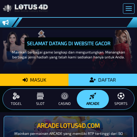
SELAMAT DATANG DI WEBSITE GACOR
Mainkan berbagai game lengkap dan menguntungkan. Menangkan
berbagai jenis hadiah yang telah kami sediakan hanya untuk Anda.
MASUK
DAFTAR
TOGEL
SLOT
CASINO
ARCADE
SPORTS
ARCADE
LOTUS4D.COM
Mainkan permainan ARCADE yang memiliki RTP tertinggi dari BO